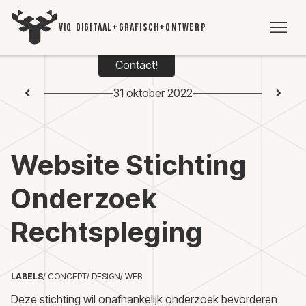
VIQ DIGITAAL+GRAFISCH+ONTWERP
Contact!
WE
31 oktober 2022
TIJD
Website Stichting
VI
Onderzoek
VIC
Rechtspleging
CON
+3
LABELS
/ CONCEPT
/ DESIGN
/ WEB
5393
Deze stichting wil onafhankelijk onderzoek bevorderen