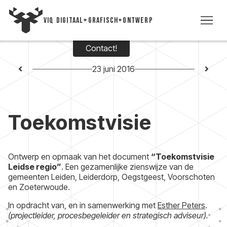
VIQ DIGITAAL+GRAFISCH+ONTWERP
Contact!
WE
23 juni 2016
TIJD
Toekomstvisie
VI
VIC
Ontwerp en opmaak van het document
“Toekomstvisie
Leidse regio”
. Een gezamenlijke zienswijze van de
CON
gemeenten Leiden, Leiderdorp, Oegstgeest, Voorschoten
en Zoeterwoude.
+3
In opdracht van, en in samenwerking met
Esther Peters
.
(projectleider, procesbegeleider en strategisch adviseur).
5393