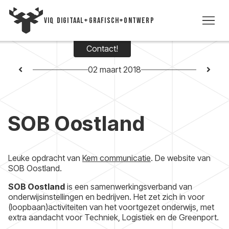
VIQ DIGITAAL+GRAFISCH+ONTWERP
Contact!
WE
02 maart 2018
TIJD
SOB Oostland
VI
VIC
Leuke opdracht van
Kem communicatie
. De website van
SOB Oostland.
CON
SOB Oostland
is een samenwerkingsverband van
onderwijsinstellingen en bedrijven. Het zet zich in voor
+3
(loopbaan)activiteiten van het voortgezet onderwijs, met
extra aandacht voor Techniek, Logistiek en de Greenport.
5393