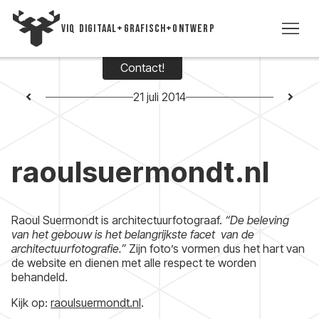
VIQ DIGITAAL+GRAFISCH+ONTWERP
Contact!
WE
21 juli 2014
TIJD
raoulsuermondt.nl
VI
VIC
Raoul Suermondt is architectuurfotograaf.
“De beleving
van het gebouw is het belangrijkste facet van de
CON
architectuurfotografie.”
Zijn foto’s vormen dus het hart van
de website en dienen met alle respect te worden
behandeld.
+3
Kijk op:
raoulsuermondt.nl
.
5393