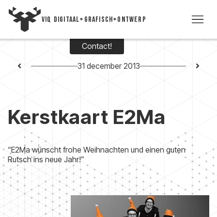
VIQ DIGITAAL+GRAFISCH+ONTWERP
Contact!
WE
31 december 2013
TIJD
Kerstkaart E2Ma
VI
VIC
“E2Ma wünscht frohe Weihnachten und einen guten
Rutsch ins neue Jahr!”
CON
+3
5393