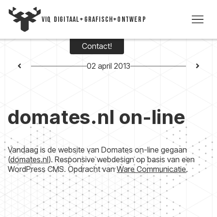
VIQ DIGITAAL+GRAFISCH+ONTWERP
Contact!
WE
02 april 2013
TIJD
domates.nl on-line
VI
VIC
Vandaag is de website van Domates on-line gegaan
(
domates.nl
). Responsive webdesign op basis van een
CON
WordPress CMS. Opdracht van
Ware Communicatie
.
+3
5393